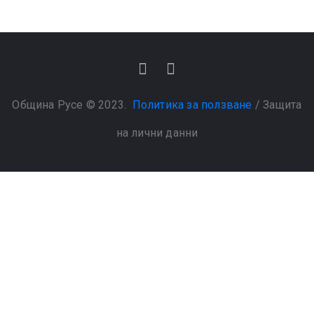
Община Русе © 2023.
Политика за ползване
/
Защита
на лични данни