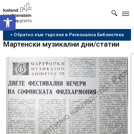
Open toolbar
< Обратно към търсене в Регионална Библиотека
Мартенски музикални дни/статии