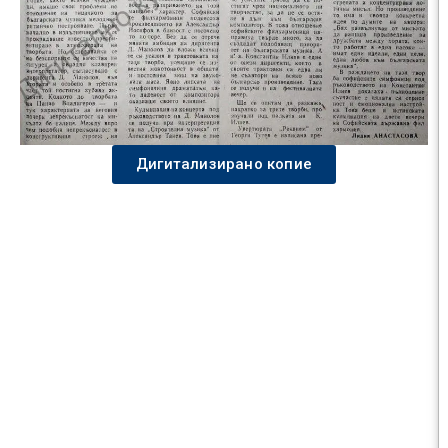
Дигитализирано копие