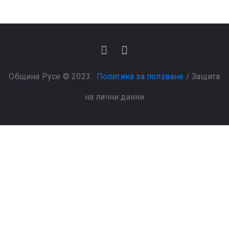
Община Русе © 2023.
Политика за ползване
/
Защита
на лични данни