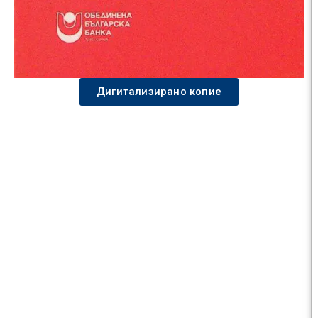
Дигитализирано копие